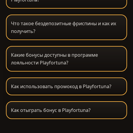
Что такое бездепозитные фриспины и как их
получить?
Какие бонусы доступны в программе
лояльности Playfortuna?
Как использовать промокод в Playfortuna?
Как отыграть бонус в Playfortuna?