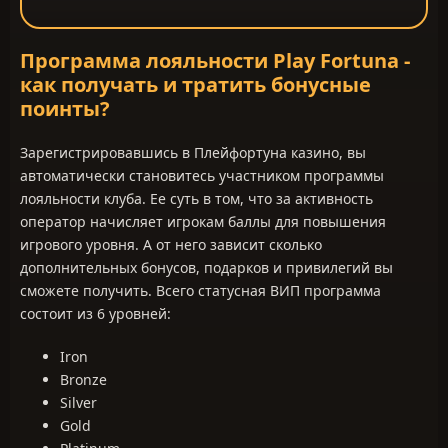
Программа лояльности Play Fortuna -
как получать и тратить бонусные
поинты?
Зарегистрировавшись в Плейфортуна казино, вы
автоматически становитесь участником программы
лояльности клуба. Ее суть в том, что за активность
оператор начисляет игрокам баллы для повышения
игрового уровня. А от него зависит сколько
дополнительных бонусов, подарков и привилегий вы
сможете получить. Всего статусная ВИП программа
состоит из 6 уровней:
Iron
Bronze
Silver
Gold