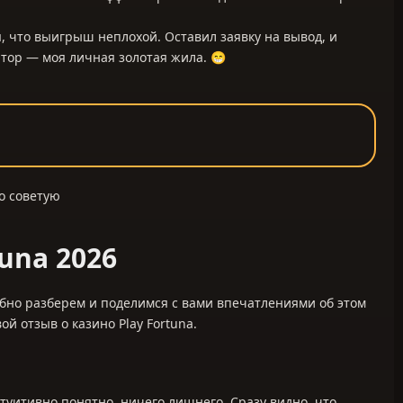
я, что выигрыш неплохой. Оставил заявку на вывод, и
атор — моя личная золотая жила. 😁
о советую
una 2026
робно разберем и поделимся с вами впечатлениями об этом
й отзыв о казино Play Fortuna.
туитивно понятно, ничего лишнего. Сразу видно, что