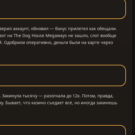
оверил аккаунт, обновил — бонус прилетел как обещали.
а вот на The Dog House Megaways не зашло, слот вообще
ей. Одобрили оперативно, деньги были на карте через
 Закинула тысячу — разогнала до 12к. Потом, правда,
. Бывает, что казино съедает всё, но иногда закинешь