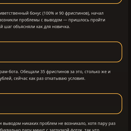
риветственный бонус (100% и 90 фриспинов), начал
ом возникли проблемы с выводом — пришлось пройти
й шаг объясняли как для новичка.
рам-бота. Обещали 35 фриспинов за это, столько же и
ублей, сейчас как раз откатываю условия.
 и выводом никаких проблем не возникало, хотя пару раз
квально пару минут с загрузкой фоток, так что