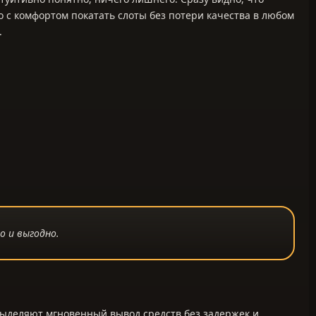
 с комфортом покатать слоты без потери качества в любом
.
 и выгодно.
ыделяют мгновенный вывод средств без задержек и