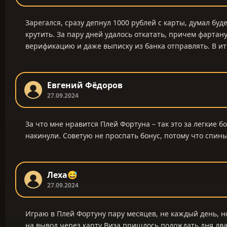
Зарегался, сразу депнул 1000 рублей с карты, думал бу
крутить. За пару дней удалось откатать, причем фарта
верификацию и даже выписку из банка отправлять. В ит
Евгений Фёдоров
27.09.2024
За что мне нравится Плей Фортуна – так это за легкие 
накинули. Советую не проспать бонус, потому что спины 
Леха😅
27.09.2024
Играю в Плей Фортуну пару месяцев, не каждый день, но
на вывод через карту Виза пришлось подождать дня два